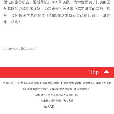
领域的宝贵机会。通过系统的学习和实践，为学生提供了扎实的医
学基础知识和临床技能，为其未来的医学事业奠定坚实的基础。愿
每一位怀揣医学梦想的学子都能在这里找到自己的归宿，一展才
华，成就！
m.ynyxsx.b2b168.com
Top
主营产品：三校生可以考医学吗 口腔医学3+3学校 口腔医学中专学校 初中毕业可以学口腔医学
吗 临床医学中专学校 有预科班的医学院校 临床医学学校
版权所有：云南京桥教育投资有限公司
电脑版
|
投诉举报
|
网站地图
技术支持：
八方资源网