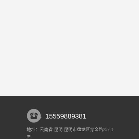
15559889381
地址：云南省 昆明 昆明市盘龙区穿金路757-1
号