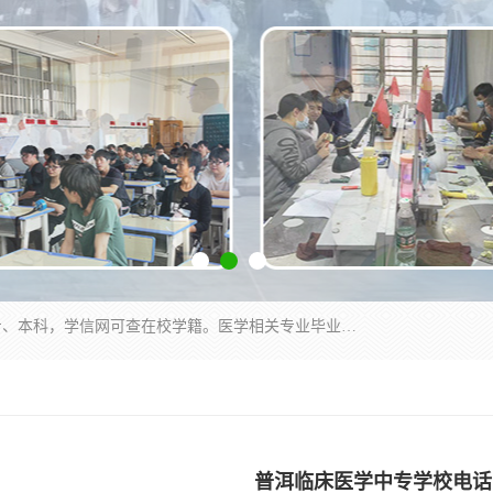
通过医学类院校正规录取从而获取统招全日制大专、本科，学信网可查在校学籍。医学相关专业毕业后可参加执业助理医师与执业医师证书考试（如口腔医学、临床医学、中医学等专业）.
普洱临床医学中专学校电话