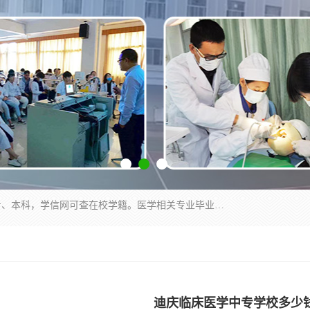
通过医学类院校正规录取从而获取统招全日制大专、本科，学信网可查在校学籍。医学相关专业毕业后可参加执业助理医师与执业医师证书考试（如口腔医学、临床医学、中医学等专业）.
迪庆临床医学中专学校多少