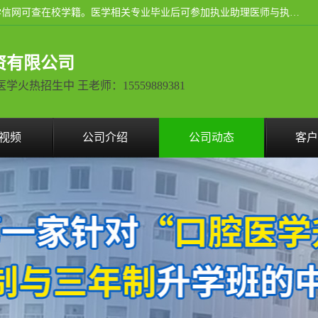
通过医学类院校正规录取从而获取统招全日制大专、本科，学信网可查在校学籍。医学相关专业毕业后可参加执业助理医师与执业医师证书考试（如口腔医学、临床医学、中医学等专业）.
资有限公司
热招生中 王老师：15559889381
视频
公司介绍
公司动态
客户