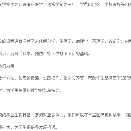
专学校主要开设临床医学，通常学制为三年。学费因地区、学校设施等因
校的课程设置涵盖了人体解剖学、生理学、病理学、药理学、诊断学、内
培训，为日后从事、预防、等工作打下坚实的基础。
师资力量
教学方法，如理论授课、实践操作、临床实习等，帮助学生掌握医学知识
学，为学生提供的教学服务和指导。
校的毕业生将具备一定的就业竞争力，他们可以在基层医疗机构从事、预
断扩大，为学生提供多发展机遇。