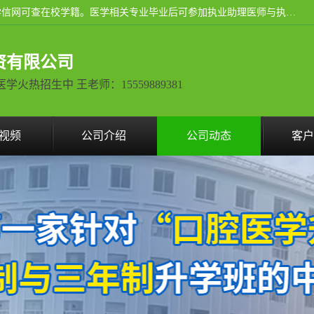
通过医学类院校正规录取从而获取统招全日制大专、本科，学信网可查在校学籍。医学相关专业毕业后可参加执业助理医师与执业医师证书考试（如口腔医学、临床医学、中医学等专业）.
资有限公司
热招生中 王老师：15559889381
视频
公司介绍
公司动态
客户