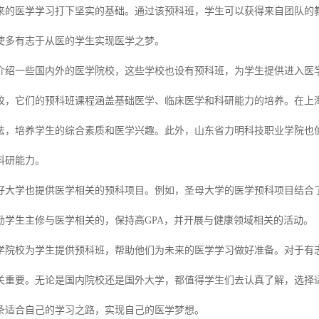
来的医学学习打下坚实的基础。通过该预科班，学生可以获得来自团队的
使多有志于从医的学生实现医学之梦。
介绍一些国内外的医学院校，这些学校也设有预科班，为学生提供进入医
校，它们的预科班课程涵盖基础医学、临床医学和科研能力的培养。在上
法，培养学生的综合素质和医学兴趣。此外，山东省力明科技职业学院也
科研能力。
好大学也提供医学相关的预科项目。例如，圣母大学的医学预科项目结合
励学生主修与医学相关的，保持高GPA，并开展与健康领域相关的活动。
学院校为学生提供预科班，帮助他们为未来的医学学习做好准备。对于有
关重要。无论是国内院校还是国外大学，都值得学生们去认真了解，选择
条适合自己的学习之路，实现自己的医学梦想。