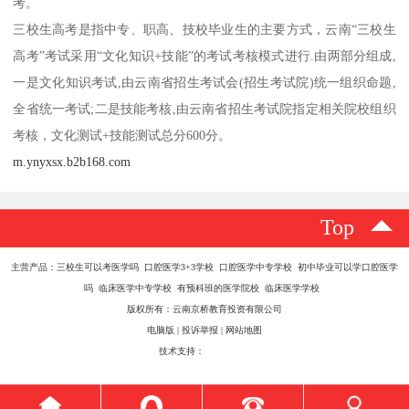
考。
三校生高考是指中专、职高、技校毕业生的主要方式，云南“三校生
高考”考试采用“文化知识+技能”的考试考核模式进行.由两部分组成,
一是文化知识考试,由云南省招生考试会(招生考试院)统一组织命题,
全省统一考试;二是技能考核,由云南省招生考试院指定相关院校组织
考核，文化测试+技能测试总分600分。
m.ynyxsx.b2b168.com
Top
主营产品：三校生可以考医学吗 口腔医学3+3学校 口腔医学中专学校 初中毕业可以学口腔医学
吗 临床医学中专学校 有预科班的医学院校 临床医学学校
版权所有：云南京桥教育投资有限公司
电脑版
|
投诉举报
|
网站地图
技术支持：
八方资源网