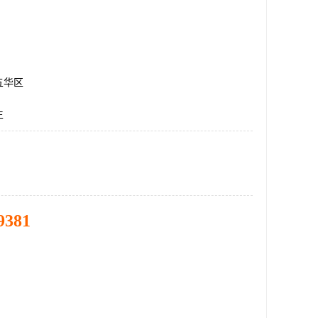
五华区
生
9381