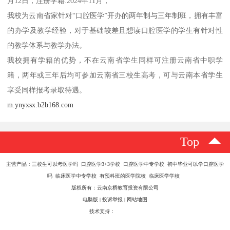
月12日，注册学籍:2024年11月，
我校为云南省家针对“口腔医学”开办的两年制与三年制班，拥有丰富
的办学及教学经验，对于基础较差且想读口腔医学的学生有针对性
的教学体系与教学办法。
我校拥有学籍的优势，不在云南省学生同样可注册云南省中职学
籍，两年或三年后均可参加云南省三校生高考，可与云南本省学生
享受同样报考录取待遇。
m.ynyxsx.b2b168.com
Top
主营产品：三校生可以考医学吗 口腔医学3+3学校 口腔医学中专学校 初中毕业可以学口腔医学
吗 临床医学中专学校 有预科班的医学院校 临床医学学校
版权所有：云南京桥教育投资有限公司
电脑版
|
投诉举报
|
网站地图
技术支持：
八方资源网