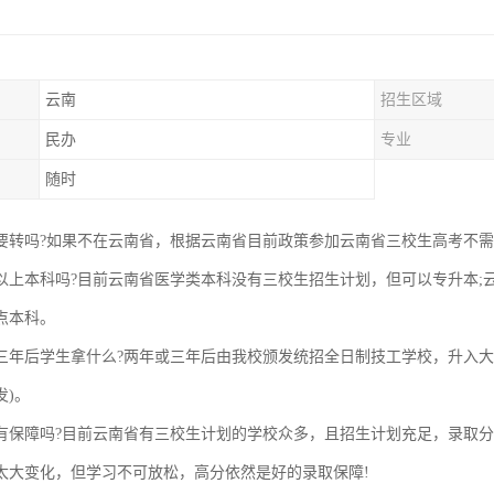
云南
招生区域
民办
专业
随时
要转吗?如果不在云南省，根据云南省目前政策参加云南省三校生高考不
以上本科吗?目前云南省医学类本科没有三校生招生计划，但可以专升本;
点本科。
三年后学生拿什么?两年或三年后由我校颁发统招全日制技工学校，升入大
发)。
有保障吗?目前云南省有三校生计划的学校众多，且招生计划充足，录取
太大变化，但学习不可放松，高分依然是好的录取保障!