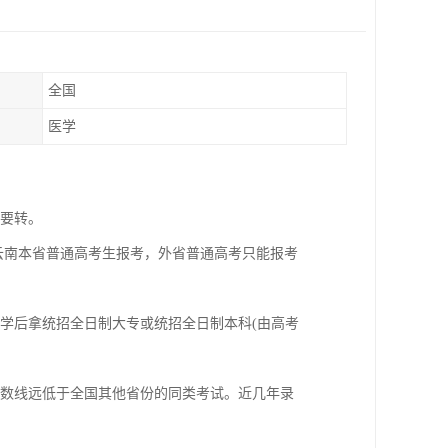
全国
医学
需要转。
云南本省普通高考生报考，外省普通高考只能报考
学后拿统招全日制大专或统招全日制本科(由高考
分数线远低于全国其他省份的同类考试。近几年录