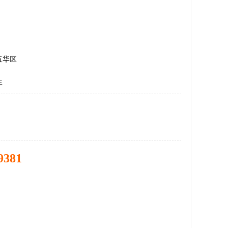
五华区
生
9381