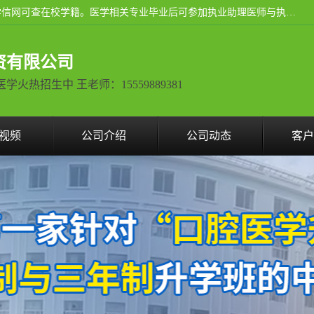
通过医学类院校正规录取从而获取统招全日制大专、本科，学信网可查在校学籍。医学相关专业毕业后可参加执业助理医师与执业医师证书考试（如口腔医学、临床医学、中医学等专业）.
资有限公司
热招生中 王老师：15559889381
视频
公司介绍
公司动态
客户